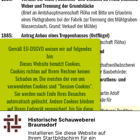
Gemäß EU-DSGVO weisen wir auf folgendes
hin:
Dieses Website benutzt Cookies.
Cookies richten auf Ihrem Rechner keinen
Schaden an. Die meisten der von uns
verwendeten Cookies sind "Session-Cookies".
Sie werden nach Ende Ihres Besuches
automatisch gelöscht. Andere Cookies bleiben
auf Ihrem Endgerät gespeichert, bis Sie diese
löschen.
Historische Schauweberei
X
Für weitere Informationen lesen Sie die
Braunsdorf
Richtlinien Ihres Browsers.
Installieren Sie diese Website auf
Ihrem Startbildschirm für ein
Datenschutzhinweise finden Sie hier.