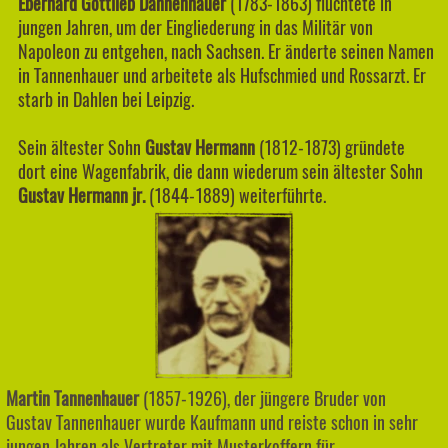
Eberhard Gottlieb Dannenhauer
(1783-1863) flüchtete in
jungen Jahren, um der Eingliederung in das Militär von
Napoleon zu entgehen, nach Sachsen. Er änderte seinen Namen
in Tannenhauer und arbeitete als Hufschmied und Rossarzt. Er
starb in Dahlen bei Leipzig.
Sein ältester Sohn
Gustav Hermann
(1812-1873) gründete
dort eine Wagenfabrik, die dann wiederum sein ältester Sohn
Gustav Hermann jr.
(1844-1889) weiterführte.
Martin Tannenhauer
(1857-1926), d
er jüngere Bruder
von
Gustav Tannenhauer
wurde Kaufmann und reiste schon in sehr
jungen Jahren als Vertreter mit Musterkoffern für