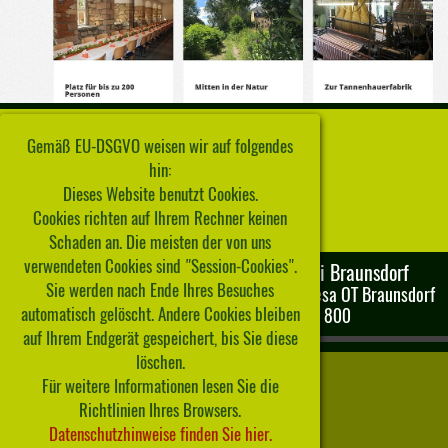
Gemäß EU-DSGVO weisen wir auf folgendes
hin:
Dieses Website benutzt Cookies.
Cookies richten auf Ihrem Rechner keinen
Schaden an. Die meisten der von uns
verwendeten Cookies sind "Session-Cookies".
Historische Schauweberei Braunsdorf
Sie werden nach Ende Ihres Besuches
Inselsteig 16 | 09577 Niederwiesa
OT Braunsdorf
automatisch gelöscht. Andere Cookies bleiben
Fon: 037206 - 899 800
auf Ihrem Endgerät gespeichert, bis Sie diese
IMPRESSUM
|
KONTAKT
Zurück zum Seiteninhalt
löschen.
Für weitere Informationen lesen Sie die
Richtlinien Ihres Browsers.
Datenschutzhinweise finden Sie hier.